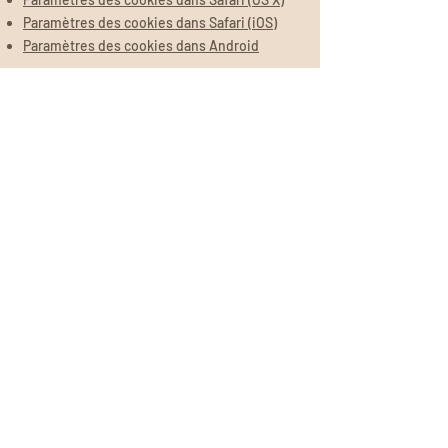
Paramètres des cookies dans Safari (iOS)
Paramètres des cookies dans Android
Pour refuser et empêcher que vos données
soient utilisées par Google Analytics sur tous
les sites web, consultez les instructions
suivantes :
https://tools.google.com/dlpage/
gaoptout?hl=fr
.
Il se peut que nous modifiions cette
politique en matière de cookies. Nous vous
encourageons à consulter régulièrement
cette page pour obtenir les dernières
informations sur les cookies.